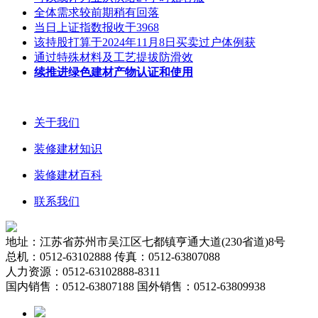
全体需求较前期稍有回落
当日上证指数报收于3968
该持股打算于2024年11月8日买卖过户体例获
通过特殊材料及工艺提拔防滑效
续推进绿色建材产物认证和使用
关于我们
装修建材知识
装修建材百科
联系我们
地址：江苏省苏州市吴江区七都镇亨通大道(230省道)8号
总机：0512-63102888 传真：0512-63807088
人力资源：0512-63102888-8311
国内销售：0512-63807188 国外销售：0512-63809938