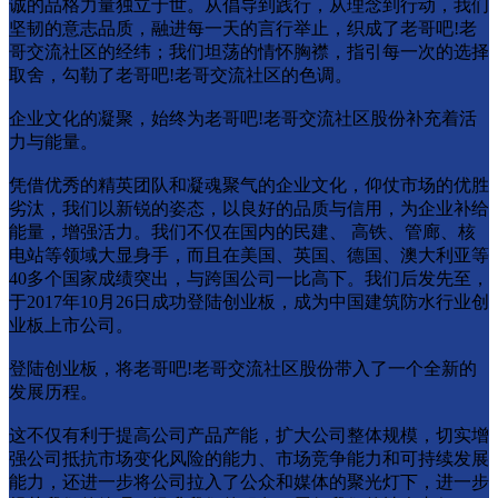
诚的品格力量独立于世。从倡导到践行，从理念到行动，我们
坚韧的意志品质，融进每一天的言行举止，织成了老哥吧!老
哥交流社区的经纬；我们坦荡的情怀胸襟，指引每一次的选择
取舍，勾勒了老哥吧!老哥交流社区的色调。
企业文化的凝聚，始终为老哥吧!老哥交流社区股份补充着活
力与能量。
凭借优秀的精英团队和凝魂聚气的企业文化，仰仗市场的优胜
劣汰，我们以新锐的姿态，以良好的品质与信用，为企业补给
能量，增强活力。我们不仅在国内的民建、 高铁、管廊、核
电站等领域大显身手，而且在美国、英国、德国、澳大利亚等
40多个国家成绩突出，与跨国公司一比高下。我们后发先至，
于2017年10月26日成功登陆创业板，成为中国建筑防水行业创
业板上市公司。
登陆创业板，将老哥吧!老哥交流社区股份带入了一个全新的
发展历程。
这不仅有利于提高公司产品产能，扩大公司整体规模，切实增
强公司抵抗市场变化⻛险的能力、市场竞争能力和可持续发展
能力，还进一步将公司拉入了公众和媒体的聚光灯下，进一步