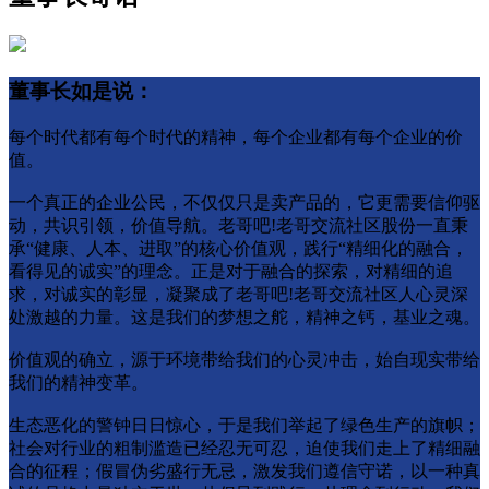
董事长如是说：
每个时代都有每个时代的精神，每个企业都有每个企业的价
值。
一个真正的企业公⺠，不仅仅只是卖产品的，它更需要信仰驱
动，共识引领，价值导航。老哥吧!老哥交流社区股份一直秉
承“健康、人本、进取”的核心价值观，践行“精细化的融合，
看得⻅的诚实”的理念。正是对于融合的探索，对精细的追
求，对诚实的彰显，凝聚成了老哥吧!老哥交流社区人心灵深
处激越的力量。这是我们的梦想之舵，精神之钙，基业之魂。
价值观的确立，源于环境带给我们的心灵冲击，始自现实带给
我们的精神变革。
生态恶化的警钟日日惊心，于是我们举起了绿色生产的旗帜；
社会对行业的粗制滥造已经忍无可忍，迫使我们走上了精细融
合的征程；假冒伪劣盛行无忌，激发我们遵信守诺，以一种真