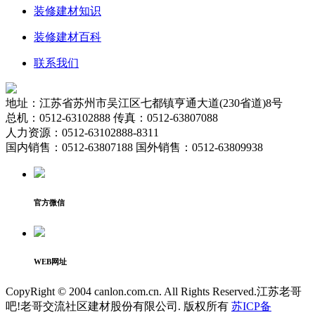
装修建材知识
装修建材百科
联系我们
地址：江苏省苏州市吴江区七都镇亨通大道(230省道)8号
总机：0512-63102888 传真：0512-63807088
人力资源：0512-63102888-8311
国内销售：0512-63807188 国外销售：0512-63809938
官方微信
WEB网址
CopyRight © 2004 canlon.com.cn. All Rights Reserved.江苏老哥
吧!老哥交流社区建材股份有限公司. 版权所有
苏ICP备