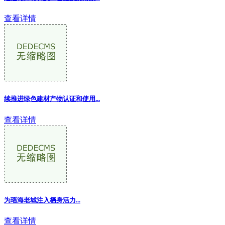
查看详情
续推进绿色建材产物认证和使用
...
查看详情
为瑶海老城注入栖身活力...
查看详情