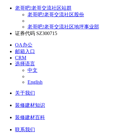
老哥吧!老哥交流社区站群
老哥吧!老哥交流社区股份
老哥吧!老哥交流社区地坪事业部
证券代码 SZ300715
OA办公
邮箱入口
CRM
选择语言
中文
English
关于我们
装修建材知识
装修建材百科
联系我们