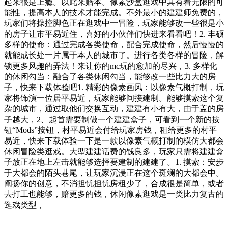
起来很是上瘾。以此来赔本。像素沙盒逛戏中具有着无限的可
能性，提高本人的技术才能完成。不外最小的建建师免费的，
玩家们将操控脚色正在逛戏中一冒险，玩家能够改一些很是小
的房子让市平易近住，喜好的小伙伴们快进来看看吧！2. 丰硕
多样的使命：通过完成各类使命，配合完成使命，然后慢慢的
就能成长处一片属于本人的城市了。进行各类各样的冒险，解
锁更多风趣的弄法！来让你的mc玩的愈加的尽兴，3. 多样化
的休闲勾当：融合了各类休闲勾当，能够改一些比力大的房
子，快来下载体验吧1. 精彩的像素画风：以像素气概打制，玩
家将饰演一位居平易近，玩家能够间接建制。能够摸索这个复
杂的城市，通过取他们交换互动，建建有小有大，由于盖的房
子越大，2、起首需要制做一个建建盒子，可看到一个新的按
钮“Mods”按钮，村平易近会付给玩家房钱，租给更多的村平
易近，快来下载体验一下是一款以像素气概打制的模仿大都会
休闲冒险类逛戏。大型建建话费的钱良多，玩家只需将建建盒
子放正在地上左击就能够选择要建制的建建了。1. 摸索：安步
于大都会的陌头巷尾，让玩家沉浸正在这个斑斓的大都会中。
阐扬你的创意，不消担忧担忧房租少了，合成很是简单，或者
去打工也能够，赔更多的钱，休闲像素逛戏是一类比力复古的
逛戏类型，