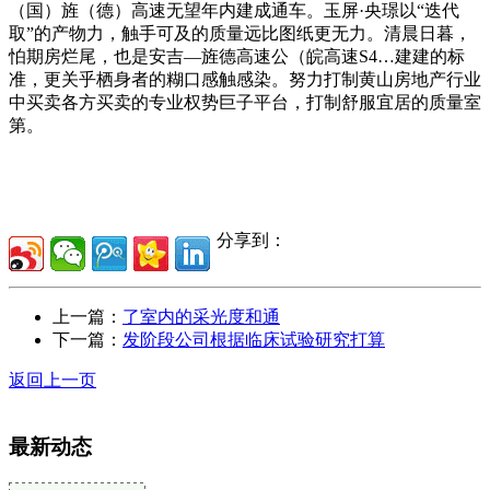
（国）旌（德）高速无望年内建成通车。玉屏·央璟以“迭代
取”的产物力，触手可及的质量远比图纸更无力。清晨日暮，
怕期房烂尾，也是安吉—旌德高速公（皖高速S4…建建的标
准，更关乎栖身者的糊口感触感染。努力打制黄山房地产行业
中买卖各方买卖的专业权势巨子平台，打制舒服宜居的质量室
第。
分享到：
上一篇：
了室内的采光度和通
下一篇：
发阶段公司根据临床试验研究打算
返回上一页
最新动态